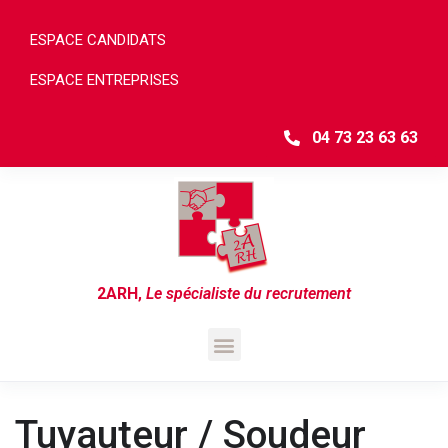
ESPACE CANDIDATS
ESPACE ENTREPRISES
04 73 23 63 63
2ARH
,
Le spécialiste du recrutement
Tuyauteur / Soudeur