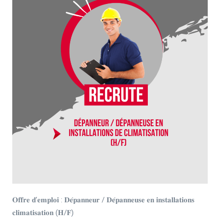
𝐎𝐟𝐟𝐫𝐞 𝐝’𝐞𝐦𝐩𝐥𝐨𝐢 : 𝐃𝐞́𝐩𝐚𝐧𝐧𝐞𝐮𝐫 / 𝐃𝐞́𝐩𝐚𝐧𝐧𝐞𝐮𝐬𝐞 𝐞𝐧 𝐢𝐧𝐬𝐭𝐚𝐥𝐥𝐚𝐭𝐢𝐨𝐧𝐬
𝐜𝐥𝐢𝐦𝐚𝐭𝐢𝐬𝐚𝐭𝐢𝐨𝐧 (𝐇/𝐅)