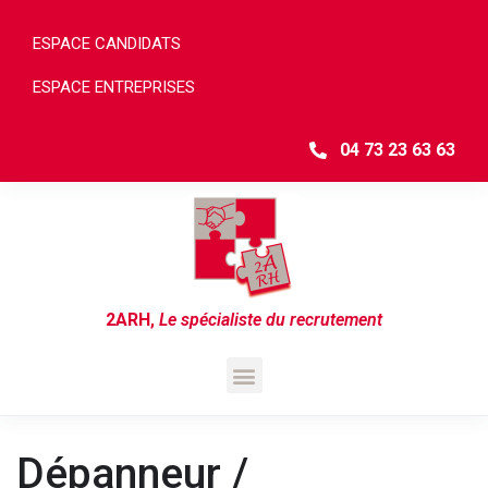
ESPACE CANDIDATS
ESPACE ENTREPRISES
04 73 23 63 63
2ARH
,
Le spécialiste du recrutement
Dépanneur /