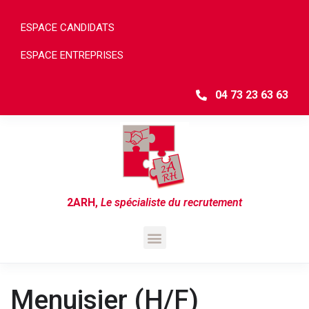
ESPACE CANDIDATS
ESPACE ENTREPRISES
04 73 23 63 63
2ARH
,
Le spécialiste du recrutement
Menuisier (H/F)