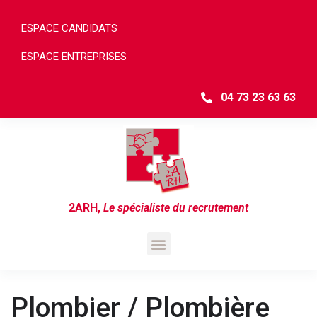
ESPACE CANDIDATS
ESPACE ENTREPRISES
04 73 23 63 63
2ARH
,
Le spécialiste du recrutement
Plombier / Plombière