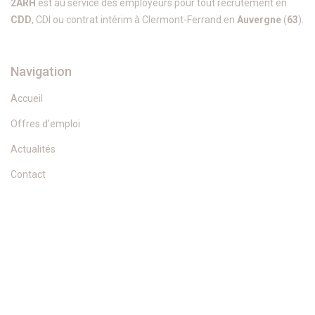
2ARH
est au service des employeurs pour tout recrutement en
CDD
, CDI ou contrat intérim à Clermont-Ferrand en
Auvergne
(
63
).
Navigation
Accueil
Offres d’emploi
Actualités
Contact