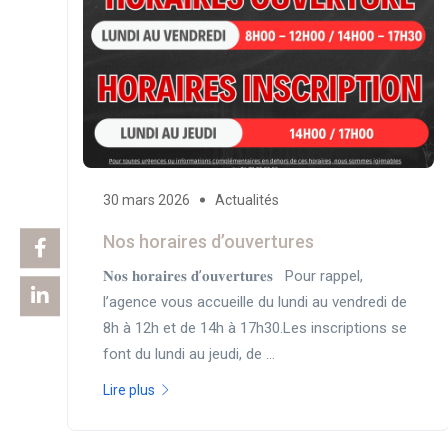
30 mars 2026
Actualités
Nos horaires d’ouvertures
𝐍𝐨𝐬 𝐡𝐨𝐫𝐚𝐢𝐫𝐞𝐬 𝐝’𝐨𝐮𝐯𝐞𝐫𝐭𝐮𝐫𝐞𝐬 Pour rappel,
l’agence vous accueille du lundi au vendredi de
8h à 12h et de 14h à 17h30.Les inscriptions se
font du lundi au jeudi, de ...
Lire plus