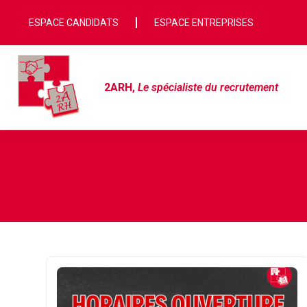
ESPACE CANDIDATS
ESPACE ENTREPRISES
2ARH
,
Le spécialiste du recrutement