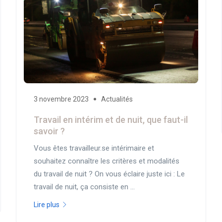
3 novembre 2023
Actualités
Travail en intérim et de nuit, que faut-il
savoir ?
Vous êtes travailleur.se intérimaire et
souhaitez connaître les critères et modalités
du travail de nuit ? On vous éclaire juste ici : Le
travail de nuit, ça consiste en ...
Lire plus