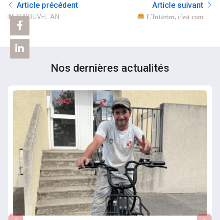
Article précédent
Article suivant
INFO NOUVEL AN
𝐋’𝐈𝐧𝐭𝐞́𝐫𝐢𝐦, 𝐜’𝐞𝐬𝐭 𝐜𝐨𝐦𝐦𝐞
𝐥𝐞𝐬 𝐜𝐫𝐞̂𝐩𝐞𝐬 : 𝐜̧𝐚 𝐬’𝐞𝐧𝐜𝐡𝐚𝐢̂𝐧𝐞 𝐞𝐭
𝐨𝐧 𝐚𝐝𝐨𝐫𝐞 𝐜̧𝐚 !
Nos dernières actualités