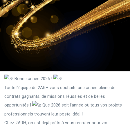
Bonne année 2026 !
Toute l’équipe de 2ARH vous souhaite une année pleine de
contrats gagnants, de missions réussies et de belles
opportunités !
Que 2026 soit l’année où tous vos projets
professionnels trouvent leur poste idéal !
Chez 2ARH, on est déjà prêts à vous recruter pour vos