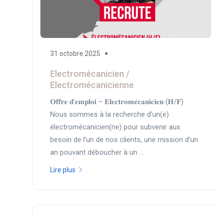
31 octobre 2025
Electromécanicien /
Electromécanicienne
𝐎𝐟𝐟𝐫𝐞 𝐝’𝐞𝐦𝐩𝐥𝐨𝐢 – 𝐄𝐥𝐞𝐜𝐭𝐫𝐨𝐦𝐞́𝐜𝐚𝐧𝐢𝐜𝐢𝐞𝐧 (𝐇/𝐅)
Nous sommes à la recherche d’un(e)
électromécanicien(ne) pour subvenir aux
besoin de l’un de nos clients, une mission d’un
an pouvant déboucher à un ...
Lire plus