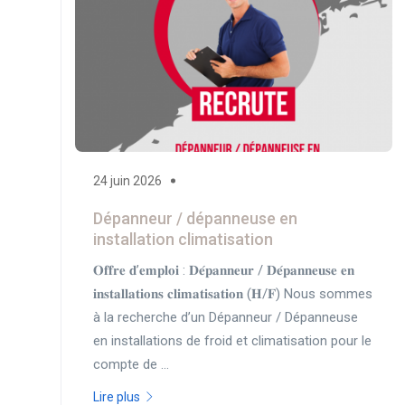
24 juin 2026
Dépanneur / dépanneuse en
installation climatisation
𝐎𝐟𝐟𝐫𝐞 𝐝’𝐞𝐦𝐩𝐥𝐨𝐢 : 𝐃𝐞́𝐩𝐚𝐧𝐧𝐞𝐮𝐫 / 𝐃𝐞́𝐩𝐚𝐧𝐧𝐞𝐮𝐬𝐞 𝐞𝐧
𝐢𝐧𝐬𝐭𝐚𝐥𝐥𝐚𝐭𝐢𝐨𝐧𝐬 𝐜𝐥𝐢𝐦𝐚𝐭𝐢𝐬𝐚𝐭𝐢𝐨𝐧 (𝐇/𝐅) Nous sommes
à la recherche d’un Dépanneur / Dépanneuse
en installations de froid et climatisation pour le
compte de ...
Lire plus