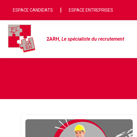
ESPACE CANDIDATS
ESPACE ENTREPRISES
2ARH
,
Le spécialiste du recrutement