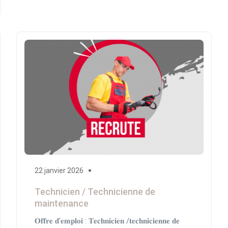
22 janvier 2026
Technicien / Technicienne de
maintenance
𝐎𝐟𝐟𝐫𝐞 𝐝’𝐞𝐦𝐩𝐥𝐨𝐢 : 𝐓𝐞𝐜𝐡𝐧𝐢𝐜𝐢𝐞𝐧 /𝐭𝐞𝐜𝐡𝐧𝐢𝐜𝐢𝐞𝐧𝐧𝐞 𝐝𝐞