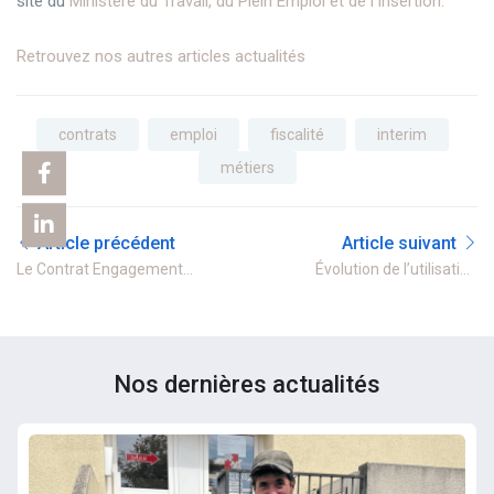
site du
Ministère du Travail, du Plein Emploi et de l’Insertion.
Retrouvez nos autres articles actualités
contrats
emploi
fiscalité
interim
métiers
Article précédent
Article suivant
Le Contrat Engagement
Évolution de l’utilisation
Jeune au service de
des titres-restaurant
l’orientation
Nos dernières actualités