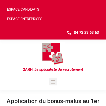
ESPACE CANDIDATS
ESPACE ENTREPRISES
04 73 23 63 63
2ARH
,
Le spécialiste du recrutement
Application du bonus-malus au 1er